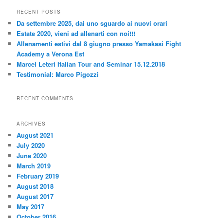
r
RECENT POSTS
c
Da settembre 2025, dai uno sguardo ai nuovi orari
h
Estate 2020, vieni ad allenarti con noi!!!
Allenamenti estivi dal 8 giugno presso Yamakasi Fight
Academy a Verona Est
Marcel Leteri Italian Tour and Seminar 15.12.2018
Testimonial: Marco Pigozzi
RECENT COMMENTS
ARCHIVES
August 2021
July 2020
June 2020
March 2019
February 2019
August 2018
August 2017
May 2017
October 2016