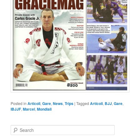
Posted in
Articoli
,
Gare
,
News
,
Trips
|
Tagged
Articoli
,
BJJ
,
Gare
,
IBJJF
,
Marcel
,
Mondiali
S
e
a