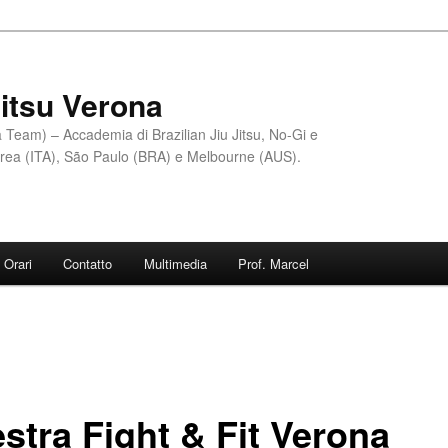
Jitsu Verona
Team) – Accademia di Brazilian Jiu Jitsu, No-Gi e
erea (ITA), São Paulo (BRA) e Melbourne (AUS).
Orari
Contatto
Multimedia
Prof. Marcel
stra Fight & Fit Verona